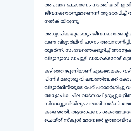
പോകാൻ കഴിഞ്ഞിരുന്നില്ല. ഇതിനിടെ
അപവാദ പ്രചാരണം നടത്തിയത്. ഇതിന
ജീവനക്കാരനുമാണെന്ന് ആരോപിച്ച് വിദ
നൽകിയിരുന്നു.
അധ്യാപികയുടെയും ജീവനക്കാരന്റെയ
വൺ വിദ്യാർഥിനി പഠനം അവസാനിപ്പിച്
തുടർന്ന്, സംഭവത്തെക്കുറിച്ച് അന്വേ
വിദ്യാഭ്യാസ ഡപ്യൂട്ടി ഡയറക്ടറോട് മന്ത്
കഴിഞ്ഞ ജൂണിലാണ് ഏകജാലകം വഴി പ്ല
പിന്നീട് മറ്റൊരു വിഷയത്തിലേക്ക് 
വിദ്യാർഥിനിയുടെ പേര് പരാമർശിച
അധ്യാപിക ചില വാട്സാപ് ഗ്രൂപ്പു
സിഡബ്ലുസിയിലും പരാതി നൽകി. അന
കണ്ടെത്തി. ആരോപണം ശക്തമായ
ചെയ്ത് സ്കൂൾ മാനേജർ ഉത്തരവിറക്