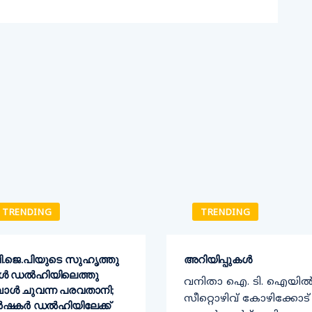
TRENDING
TRENDING
ി​.ജെ.പിയുടെ സുഹൃത്തു​
അറിയിപ്പുകൾ
കൾ ഡൽഹിയിലെത്തു​
വനിതാ ഐ. ടി. ഐയി
പോൾ ചുവന്ന പരവതാനി;
സീറ്റൊഴിവ് കോഴിക്കോട്