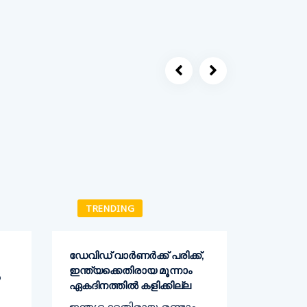
TRENDING
TREN
ഡേവിഡ് വാര്‍ണര്‍ക്ക് പരിക്ക്,
കര്‍ഷക ന
ഇന്ത്യക്കെതിരായ മൂന്നാം
എതിരെ 
ൽ
ഏകദിനത്തില്‍ കളിക്കില്ല
അവതരിപ്പി