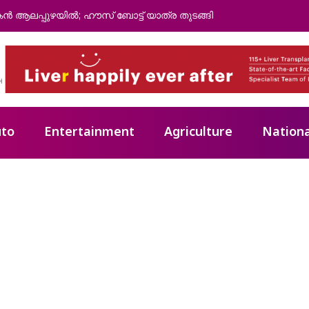
 മൃതദേഹത്തോട് കാണിച്ചത് വലിയ അനാദരവ്; പിണറായി വിജയന്‍
to
Entertainment
Agriculture
Nationa