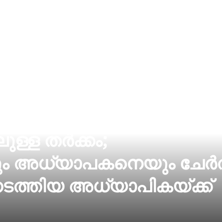
ള്ള തർക്കം;
ും അധ്യാപകനെയും ചേർത
ത്തിയ അധ്യാപികയ്ക്ക്