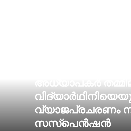
അധ്യാപകർ തമ്മിലു
വിദ്യാർഥിനിയെയ
വ്യാജപ്രചരണം നട
സസ്‌പെന്‍ഷന്‍