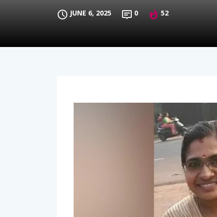
JUNE 6, 2025
0
52