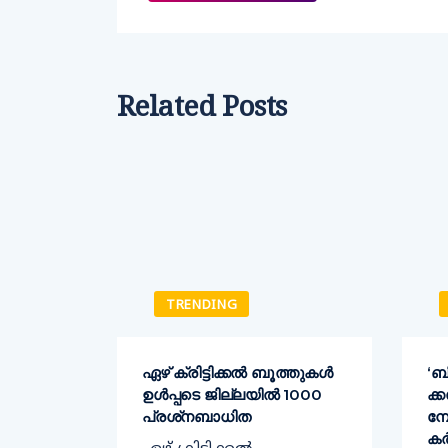
Related Posts
TRENDING
ക്
ഏഴ് ക്രിട്ടിക്കല്‍ ബൂത്തുകള്‍
‘ബ
ഉള്‍പ്പടെ ജില്ലയില്‍ 1000
ക്
്ത്രി
പ്രശ്‌നബാധിത
മ്