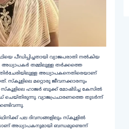
ഥിയെ പീഡിപ്പിച്ചതായി വ്യാജപരാതി നൽകിയ
അധ്യാപകർ തമ്മിലുള്ള തർക്കത്തെ
. എതിർചേരിയിലുള്ള അധ്യാപകനെതിരെയാണ്
ത്. സ്കൂളിലെ മറ്റൊരു ജീവനക്കാരനും
ി. സ്കൂളിലെ ഹാജർ ബുക്ക് മോഷ്ടിച്ച കേസിൽ
െയ്തിരുന്നു. വ്യാജപ്രചാരണത്തെ തുടർന്ന്
ണ്ടിവന്നു.
ഥിനിക്ക് പല ദിവസങ്ങളിലും സ്കൂളിൽ