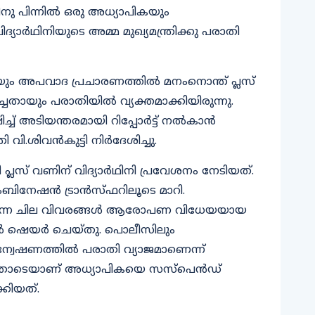
യാണ് അധ്യാപകനുമായി ബന്ധമുണ്ടെന്ന്
ു പിന്നിൽ ഒരു അധ്യാപികയും
്യാർഥിനിയുടെ അമ്മ മുഖ്യമന്ത്രിക്കു പരാതി
ും അപവാദ പ്രചാരണത്തിൽ മനംനൊന്ത് പ്ലസ്
ചതായും പരാതിയിൽ വ്യക്തമാക്കിയിരുന്നു.
ഷിച്ച് അടിയന്തരമായി റിപ്പോർട്ട് നൽകാൻ
രി വി.ശിവൻകുട്ടി നിർദേശിച്ചു.
സ് വണിന് വിദ്യാർഥിനി പ്രവേശനം നേടിയത്.
കോംബിനേഷൻ ട്രാൻസ്ഫറിലൂടെ മാറി.
്ചു വന്ന ചില വിവരങ്ങൾ ആരോപണ വിധേയയായ
കളിൽ ഷെയർ ചെയ്തു. പൊലീസിലും
്വേഷണത്തിൽ പരാതി വ്യാജമാണെന്ന്
തോടെയാണ് അധ്യാപികയെ സസ്പെൻഡ്
കിയത്.