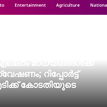
to
Entertainment
Agriculture
Nationa
്ലാം മാധ്യമങ്ങൾക്ക്
േഷണം; റിപ്പോർട്ട്
ിക്ക് കോടതിയുടെ