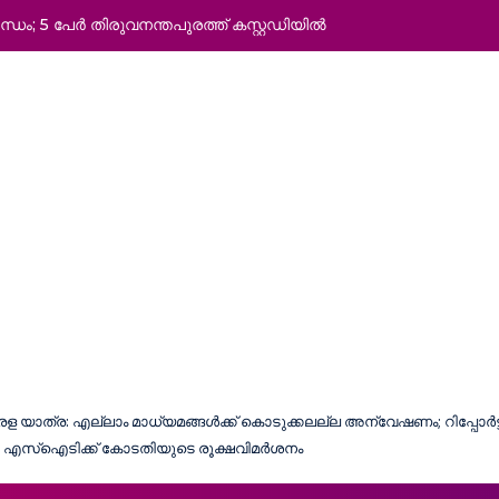
ധം; 5 പേര്‍ തിരുവനന്തപുരത്ത് കസ്റ്റഡിയില്‍