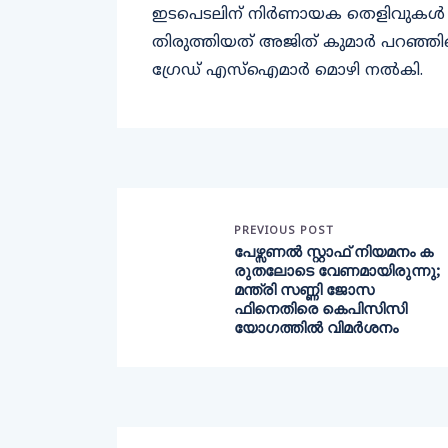
ഇടപെടലിന് നിർണായക തെളിവുകൾ എസ
തിരുത്തിയത് അജിത് കുമാർ പറഞ്ഞിട്ട
ഗ്രേഡ് എസ്ഐമാർ മൊഴി നൽകി.
PREVIOUS POST
പേഴ്സണൽ സ്റ്റാഫ് നിയമനം ക
രുതലോടെ വേണമായിരുന്നു;
മന്ത്രി സണ്ണി ജോസ
ഫിനെതിരെ കെപിസിസി
യോഗത്തിൽ വിമർശനം