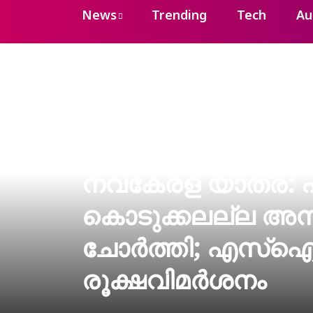
News
Trending
Tech
Au
നവകേരള യാത്ര: എല
കൊടുക്കലല്ല അന്വ
ചോർത്തി; എസ്ഐട
രൂക്ഷവിമർശനം