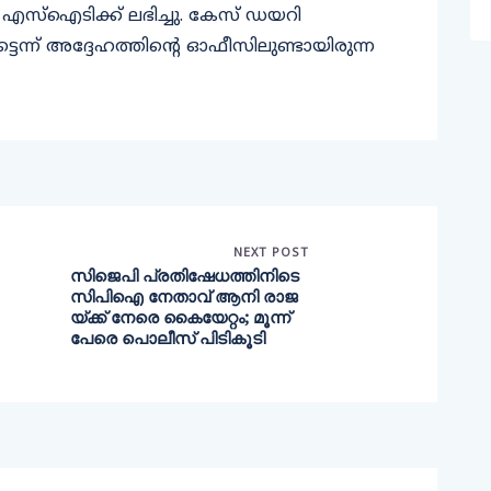
്ഐടിക്ക് ലഭിച്ചു. കേസ് ഡയറി
െന്ന് അദ്ദേഹത്തിൻ്റെ ഓഫീസിലുണ്ടായിരുന്ന
NEXT POST
സിജെപി പ്രതിഷേധത്തിനിടെ
സിപിഐ നേതാവ് ആനി രാജ
യ്ക്ക് നേരെ കൈയേറ്റം; മൂന്ന്
പേരെ പൊലീസ് പിടികൂടി