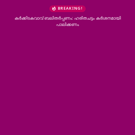
BREAKING!
് ബലിതര്‍പ്പണം: ഹരിതചട്ടം കര്‍ശനമായി
കാരന്തൂര്‍ മര്‍കസ് ഹ
പാലിക്കണം
ദിനാ