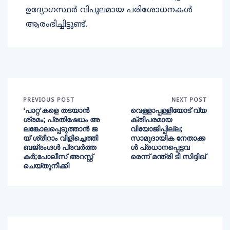
ഉദ്യോഗസ്ഥർ വിപുലമായ പരിശോധനകൾ
ആരംഭിച്ചിട്ടുണ്ട്.
PREVIOUS POST
NEXT POST
‘പാറ്റ’കളെ തടയാന്‍
വെള്ളാപ്പള്ളിയോട് വ്യ
ശ്രമം; പ്രതിഷേധം അ
ക്തിപരമായ
ലങ്കോലപ്പെടുത്താന്‍ ജ
വിയോജിപ്പില്ല;
യ് ശ്രീറാം വിളിച്ചെത്തി
സാമുദായിക നേതാക്ക
ബജ്രംഗ്ദള്‍ പ്രവര്‍ത്ത
ൾ പ്രധാനപ്പെട്ടവ
കര്‍;പോലീസ് അറസ്റ്റ്
രെന്ന് മന്ത്രി ടി സിദ്ദിഖ്
ചെയ്തുനീക്കി