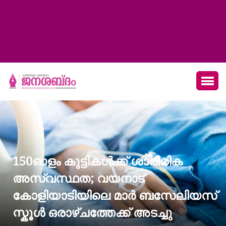
150ഓളം കുട്ടികൾക്ക് ശാരീരിക
അസ്വസ്ഥത; വയനാട്
കോളിയാടിയിലെ മാർ ബസേലിയസ്
സ്കൂൾ ഒരാഴ്ചത്തേക്ക് അടച്ചു