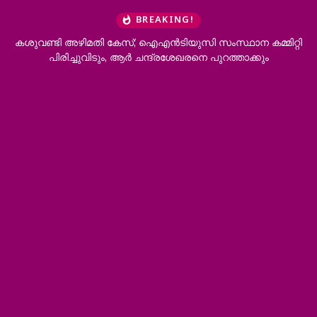
BREAKING!
്ടി അഴിമതി കേസ്; ഐഎന്‍ടിയുസി സംസ്ഥാന കമ്മിറ്റി
സ്വര്‍ണ
പിരിച്ചുവിടും, ആര്‍ ചന്ദ്രശേഖരനെ പുറത്താക്കും