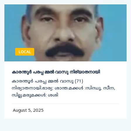
LOCAL
കാരന്തൂർ പരപ്പ മ്മൽ വാസു നിര്യാതനായി
കാരന്തൂർ പരപ്പ മ്മൽ വാസു (71)
നിര്യാതനായി.ഭാര്യ: ശാന്ത.മക്കൾ :സിന്ധു, സീന,
സില്ല.മരുമക്കൾ: ശശി
August 5, 2025