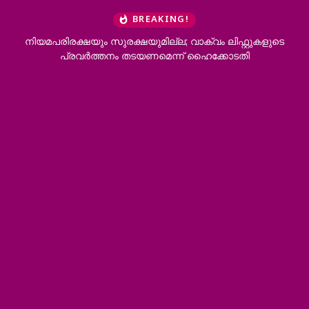
BREAKING!
രക്ഷയുമില്ല; വാക്വം ലിഫ്റ്റുകളുടെ
ആറന്മുളയിൽ ദുരിതാശ
നം തടയണമെന്ന് ഹൈക്കോടതി
വാഹനത്തിന് 