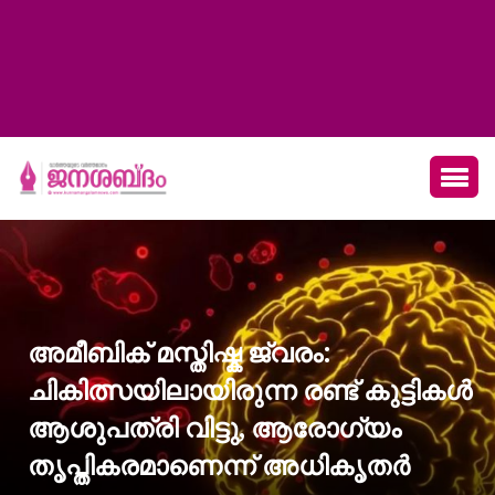
അമീബിക് മസ്തിഷ്ക ജ്വരം:
ചികിത്സയിലായിരുന്ന രണ്ട് കുട്ടികൾ
ആശുപത്രി വിട്ടു, ആരോഗ്യം
തൃപ്തികരമാണെന്ന് അധികൃതർ