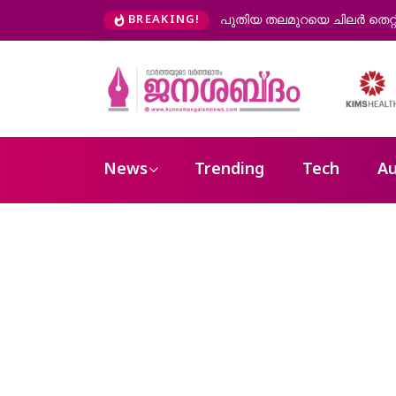
പുതിയ തലമുറയെ ചിലർ തെറ്റിദ്
BREAKING!
News
Trending
Tech
Au