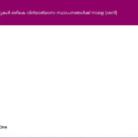
 ഒഴികെ വിദ്യാഭ്യാസ സ്ഥാപനങ്ങൾക്ക് നാളെ (ശനി)