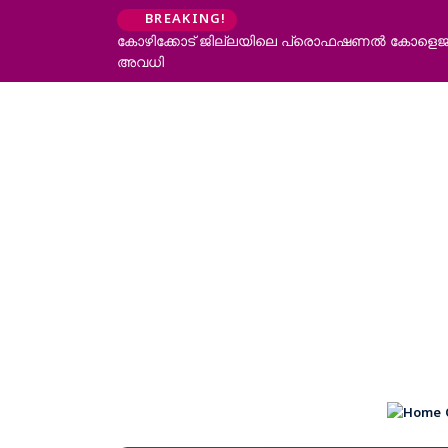
BREAKING!
കോഴിക്കോട് ജില്ലയിലെ പ്രൊഫഷണൽ കോളെജുകൾ
അവധി