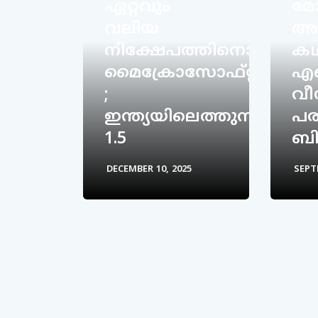
ഏറ്റവും
മോ
വലിയ
അമ
നിക്ഷേപത്തിനൊരുങ്ങി
കഥ
മൈക്രോസോഫ്റ്റ്
;
വീ
ഇന്ത്യയിലെത്തുന്നത്
പര
1.5
ബി
DECEMBER 10, 2025
SEPT