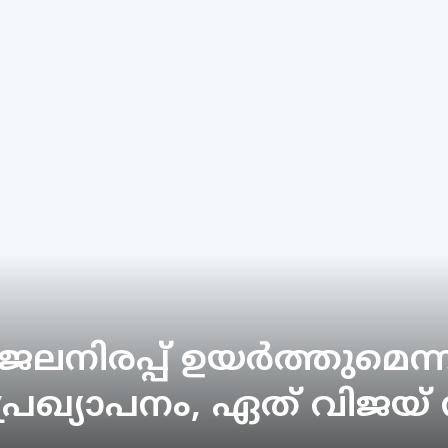
‍ ജലനിരപ്പ് ഉയര്‍ത്തുമെന്
 പ്രഖ്യാപനം, ഏത് വിജയ് സ