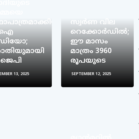
ദിയുടെ
്മയെ
ാപാത്രമാക്കിയ
സ്വർണ വില
എഐ
റെക്കോര്‍ഡിൽ;
ഡിയോ;
ഈ മാസം
ാതിയുമായി
മാത്രം 3960
ജെപി
രൂപയുടെ
EMBER 13, 2025
SEPTEMBER 12, 2025
മ്യാൻമറിൽ