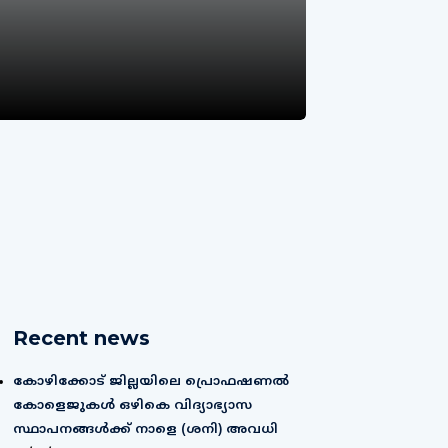
Recent news
കോഴിക്കോട് ജില്ലയിലെ പ്രൊഫഷണൽ
കോളെജുകൾ ഒഴികെ വിദ്യാഭ്യാസ
സ്ഥാപനങ്ങൾക്ക് നാളെ (ശനി) അവധി