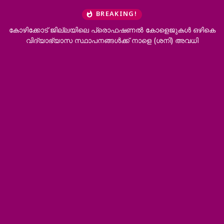
BREAKING!
കോഴിക്കോട് ജില്ലയിലെ പ്രൊഫഷണൽ കോളെജുകൾ ഒഴികെ
വിദ്യാഭ്യാസ സ്ഥാപനങ്ങൾക്ക് നാളെ (ശനി) അവധി