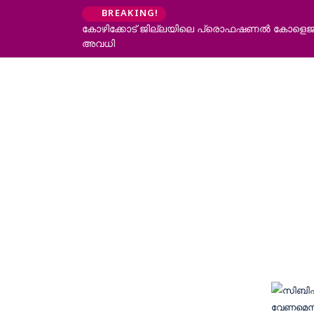
BREAKING!
കോഴിക്കോട് ജില്ലയിലെ പ്രൊഫഷണൽ കോളെജുകൾ
അവധി