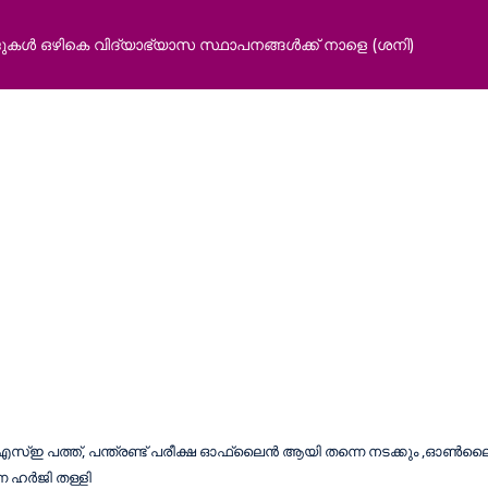
 ഒഴികെ വിദ്യാഭ്യാസ സ്ഥാപനങ്ങൾക്ക് നാളെ (ശനി)