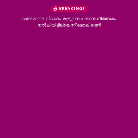
BREAKING!
വന്ദേമാതര വിവാദം: മുഴുവൻ പാടാൻ നിർദേശം
നൽകിയിട്ടില്ലെന്ന് ലോക് ഭവൻ