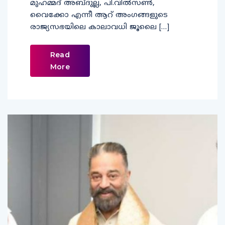
മുഹമ്മദ് അബ്ദുല്ല, പി.വില്‍സണ്‍,
വൈക്കോ എന്നീ ആറ് അംഗങ്ങളുടെ
രാജ്യസഭയിലെ കാലാവധി ജൂലൈ […]
Read
More