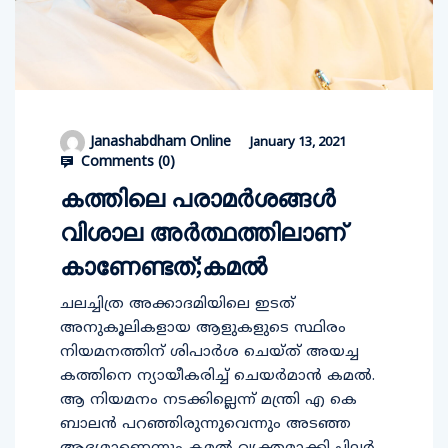
Janashabdham Online
January 13, 2021
Comments (
0
)
കത്തിലെ പരാമർശങ്ങൾ
വിശാല അർത്ഥത്തിലാണ്
കാണേണ്ടത്;കമൽ
ചലച്ചിത്ര അക്കാദമിയിലെ ഇടത്
അനുകൂലികളായ ആളുകളുടെ സ്ഥിരം
നിയമനത്തിന് ശിപാർശ ചെയ്ത് അയച്ച
കത്തിനെ ന്യായീകരിച്ച് ചെയർമാൻ കമൽ.
ആ നിയമനം നടക്കില്ലെന്ന് മന്ത്രി എ കെ
ബാലൻ പറഞ്ഞിരുന്നുവെന്നും അടഞ്ഞ