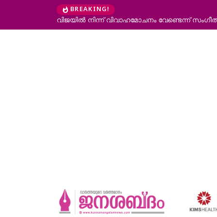
BREAKING!
വിജയിൽ നിന്ന് വിവാഹമോചനം വേണ്ടെന്ന് സംഗീത; 