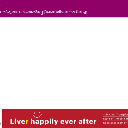
തീരുമാനം ചെങ്കൽപ്പേട്ട് കോടതിയെ അറിയിച്ചു