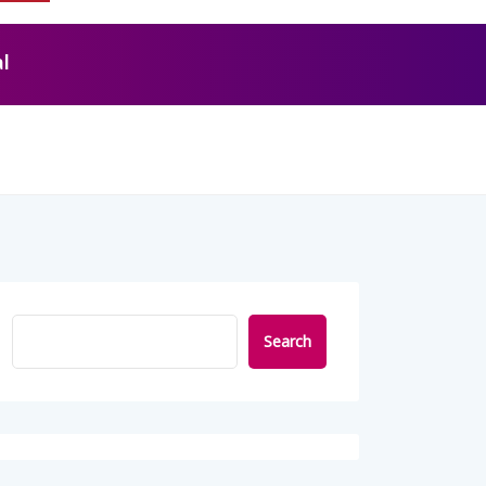
l
Search