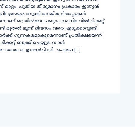
്ടാണ്​ മാറ്റം. പുതിയ തീരുമാനം പ്രകാരം ഇന്ത്യൻ
ടേയും ബുക്ക്​ ചെയ്​ത ടിക്കറ്റുകൾ
്നാണ്​ റെയിൽവേ പ്രഖ്യാപനം.നിലവിൽ ടിക്കറ്റ്​
രണ്ട്​ മുതൽ മൂന്ന്​ ദിവസം വരെ എടുക്കാറുണ്ട്​.
ക്ക്​ ഗുണകരമാകുമെന്നാണ്​ പ്രതീക്ഷയെന്ന്​
കറ്റ്​ ബുക്ക്​ ചെയ്യു​േമ്പാൾ
്റ്​വേയായ ഐ.ആർ.ടി.സി- ഐപേ […]