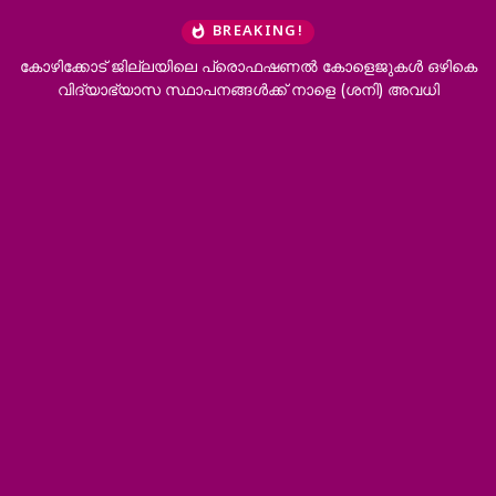
BREAKING!
പ്രൊഫഷണൽ കോളെജുകൾ ഒഴികെ
‘ഭർത്താവിന്റെ കുടുംബത്തിനൊപ്പം 
ങൾക്ക് നാളെ (ശനി) അവധി
വേണം’; വിവാഹമോചനം അനു