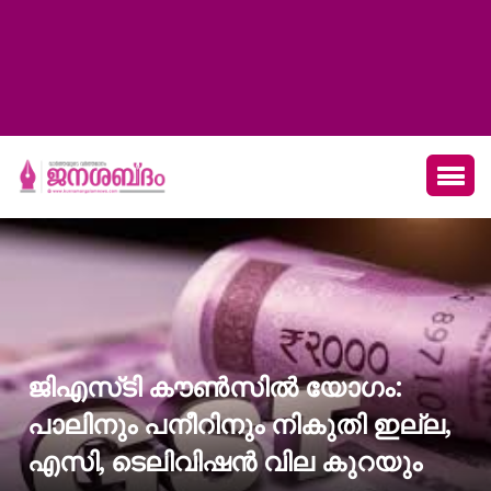
ജിഎസ്‌ടി കൗൺസിൽ യോഗം:
പാലിനും പനീറിനും നികുതി ഇല്ല,
എസി, ടെലിവിഷൻ വില കുറയും