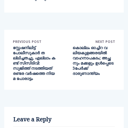
PREVIOUS POST
NEXT POST
സ്റ്റേഷനിലിട്ട്
കൊല്ലം ഓച്ചിറ വ
പോലീസുകാർ ത
ലിയകുളങ്ങരയില്‍
ല്ലിച്ചതച്ചു, എല്ലാം ക
വാഹനാപകടം; അച്ഛ
ണ്ട് സിസിടിവി:
നും മക്കളും ഉള്‍പ്പെടെ
സുജിത്ത് നടത്തിയത്
3പേര്‍ക്ക്
രണ്ടര വർഷത്തെ നിയ
ദാരുണാന്ത്യം
മ പോരാട്ടം
Leave a Reply