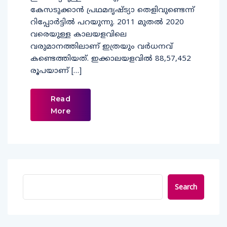
കേസടുക്കാൻ പ്രഥമദൃഷ്ട്യാ തെളിവുണ്ടെന്ന്
റിപ്പോർട്ടിൽ പറയുന്നു. 2011 മുതൽ 2020
വരെയുള്ള കാലയളവിലെ
വരുമാനത്തിലാണ് ഇത്രയും വർധനവ്
കണ്ടെത്തിയത്. ഇക്കാലയളവിൽ 88,57,452
രൂപയാണ് […]
Read
More
Search