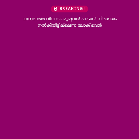
BREAKING!
വന്ദേമാതര വിവാദം: മുഴുവൻ പാടാൻ നിർദേശം
നൽകിയിട്ടില്ലെന്ന് ലോക് ഭവൻ