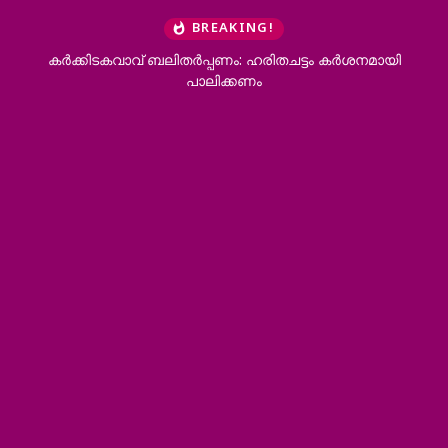
BREAKING!
കര്‍ക്കിടകവാവ് ബലിതര്‍പ്പണം: ഹരിതചട്ടം കര്‍ശനമായി
പാലിക്കണം