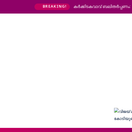
കര്‍ക്കിടകവാവ് ബലിതര്‍പ്പണം
BREAKING!