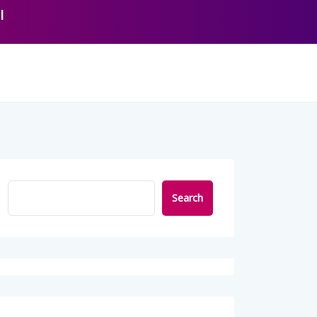
l
Search