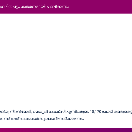
: ഹരിതചട്ടം കര്‍ശനമായി പാലിക്കണം