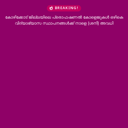
BREAKING!
കോഴിക്കോട് ജില്ലയിലെ പ്രൊഫഷണൽ കോളെജുകൾ ഒഴികെ
‘ഭർ
വിദ്യാഭ്യാസ സ്ഥാപനങ്ങൾക്ക് നാളെ (ശനി) അവധി