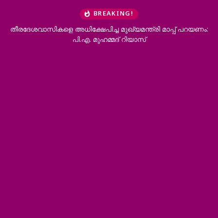
BREAKING!
രി മാപ്പ് പറയണം:
അജയ് ആയങ്കിക്ക് ജാമ്യം; ജാമ്യമെടുക്കാൻ എത
നേതാവ് കരുതൽ തടങ്കലിൽ