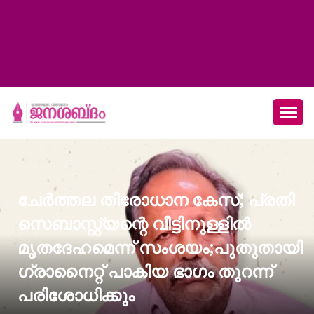
ചേർത്തല തിരോധാന കേസ്; പ്രതി
സെബാസ്റ്റ്യന്റെ വീട്ടിനുള്ളില്‍
മൃതദേഹമെന്ന് സംശയം;പുതുതായി
ഗ്രാനൈറ്റ് പാകിയ ഭാഗം തുറന്ന്
പരിശോധിക്കും