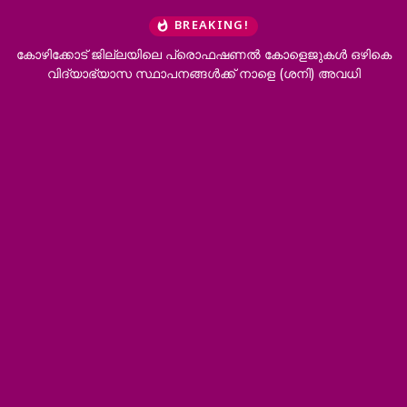
BREAKING!
കോഴിക്കോട് ജില്ലയിലെ പ്രൊഫഷണൽ കോളെജുകൾ ഒഴികെ
‘ഭർ
വിദ്യാഭ്യാസ സ്ഥാപനങ്ങൾക്ക് നാളെ (ശനി) അവധി