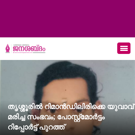
തൃശ്ശൂരിൽ റിമാൻഡിലിരിക്കെ യുവാവ്
മരിച്ച സംഭവം; പോസ്റ്റ്മോർട്ടം
റിപ്പോർട്ട് പുറത്ത്