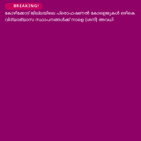
BREAKING!
കോഴിക്കോട് ജില്ലയിലെ പ്രൊഫഷണൽ കോളെജുകൾ ഒഴികെ
വിദ്യാഭ്യാസ സ്ഥാപനങ്ങൾക്ക് നാളെ (ശനി) അവധി