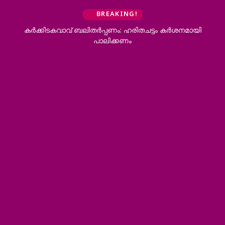
BREAKING!
കര്‍ക്കിടകവാവ് ബലിതര്‍പ്പണം: ഹരിതചട്ടം കര്‍ശനമായി
പാലിക്കണം