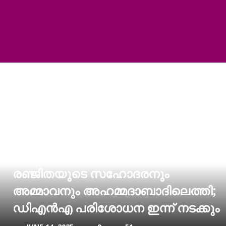
രഞ്ജിതയുടെ സഹോദരനും
അമ്മാവനും അഹമ്മദാബാദിലെത്തി;
ഡിഎന്‍എ പരിശോധന ഇന്ന് നടക്കും