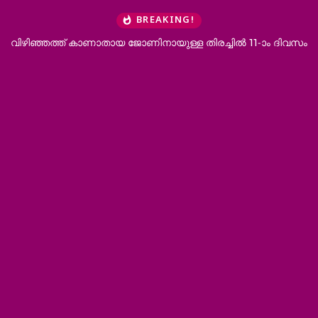
BREAKING!
ഞത്ത് കാണാതായ ജോണിനായുള്ള തിരച്ചില്‍ 11-ാം ദിവസം
കുന്ദമംഗലം