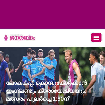
ലോകകപ്പ്: കൊമ്പുകോർക്കാൻ
ഇംഗ്ലണ്ടും ക്രൊയേഷ്യയും;
മത്സരം പുലർച്ചെ 1:30ന്