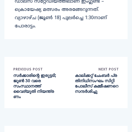
ഡാലസ് സ്‌റ്റേഡിയത്തിലാണ് ഇംഗ്ലണ്ട് –
ക്രൊയേഷ്യ മത്സരം അരങ്ങേറുന്നത്.
വ്യാഴാഴ്ച (ജൂൺ 18) പുലർച്ചെ 1:30നാണ്
പോരാട്ടം.
PREVIOUS POST
NEXT POST
സർക്കാരിന്റെ ഇരുട്ടടി;
കാലിക്കറ്റ് ചേംബർ പ്ര
ജൂൺ 30 വരെ
തിനിധിസംഘം സിറ്റി
സംസ്ഥാനത്ത്
പോലീസ് കമ്മീഷണറെ
വൈദ്യുതി നിയന്ത്ര
സന്ദർശിച്ചു
ണം