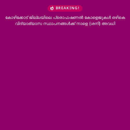
BREAKING!
കോഴിക്കോട് ജില്ലയിലെ പ്രൊഫഷണൽ കോളെജുകൾ ഒഴികെ
‘ഭ
വിദ്യാഭ്യാസ സ്ഥാപനങ്ങൾക്ക് നാളെ (ശനി) അവധി