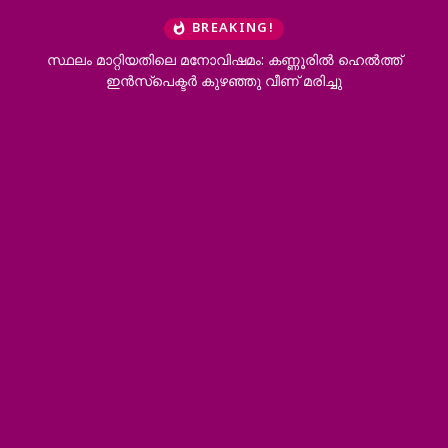
BREAKING!
സ്ഥലം മാറ്റിയതിലെ മനോവിഷമം: കണ്ണൂരിൽ ഹെൽത്ത്‌
ഇൻസ്‌പെക്ടർ കുഴഞ്ഞു വീണ് മരിച്ചു