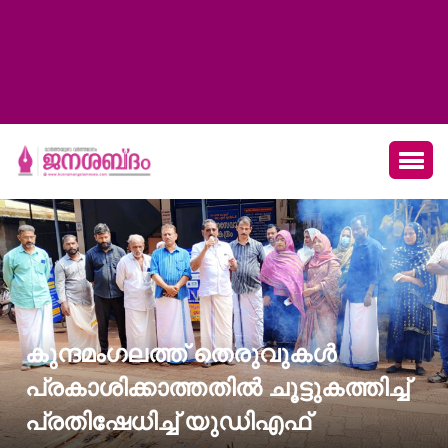
കുന്ദമംഗലത്ത് തെരുവുകൾ
പ്രകാശിക്കാത്തതിൽ ചൂട്ടുകത്തിച്ച്
പ്രതിഷേധിച്ച് യുഡിഎഫ്