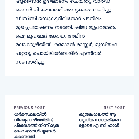
ഹുസൈൻ ഉദ്ഘാടനം ചെയ്തു. വാർഡ്
മെമ്പർ പി കൗലത്ത് അധ്യക്ഷത വഹിച്ചു.
ഡിസിസി സെക്രട്ടറിവിനോദ് പടനിലം
മുഖ്യപ്രഭാഷണം നടത്തി. ഷിജു മുപ്രറമ്മൽ,
ഐ മുഹമ്മദ് കോയ, അമീൻ
മലാക്കുഴിയിൽ, രമേശൻ മാസ്റ്റർ, മുസ്തഫ
പുറ്റാട്ട്, പൊയിലിൽബഷീർ എന്നിവർ
സംസാരിച്ചു.
PREVIOUS POST
NEXT POST
ധർമസ്ഥലയിൽ
കുന്ദമംഗലത്ത് ആ
വീണ്ടും വഴിത്തിരിവ്;
ധുനിക സൗകര്യങ്ങ
പ്രദേശത്ത് നിന്ന് മൃത
ളോടെ എ സി ഹാൾ
ദേഹ അവശിഷ്ടങ്ങൾ
കണ്ടെത്തി