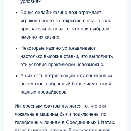
условиях.
Бонус онлайн-казино вознаграждает
игроков просто за открытие счета, в знак
признательности за то, что они выбрали
именно их казино.
Некоторые казино устанавливают
настолько высокие ставки, что выполнить
эти условия практически невозможно.
У них есть потрясающий каталог игровых
автоматов, собранный более чем сотней
разных провайдеров.
Интересным фактом является то, что эти
локальные машины были подключены по
телефонным линиям в Соединенных Штатах.