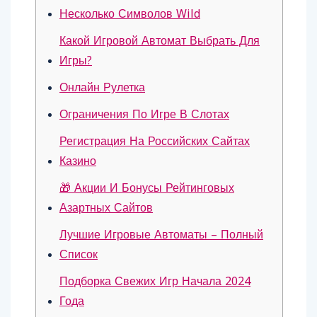
Несколько Символов Wild
Какой Игровой Автомат Выбрать Для
Игры?
Онлайн Рулетка
Ограничения По Игре В Слотах
Регистрация На Российских Сайтах
Казино
🎁 Акции И Бонусы Рейтинговых
Азартных Сайтов
Лучшие Игровые Автоматы – Полный
Список
Подборка Свежих Игр Начала 2024
Года