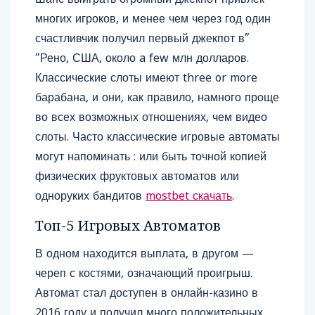
Шанс выиграть огромный джекпот привлек
многих игроков, и менее чем через год один
счастливчик получил первый джекпот в”
“Рено, США, около a few млн долларов.
Классические слоты имеют three or more
барабана, и они, как правило, намного проще
во всех возможных отношениях, чем видео
слоты. Часто классические игровые автоматы
могут напоминать : или быть точной копией
физических фруктовых автоматов или
одноруких бандитов
mostbet скачать
.
Топ-5 Игровых Автоматов
В одном находится выплата, в другом —
череп с костями, означающий проигрыш.
Автомат стал доступен в онлайн-казино в
2016 году и получил много положительных