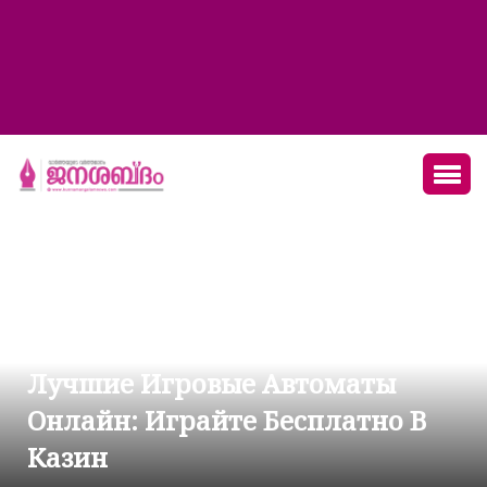
Лучшие Игровые Автоматы
Онлайн: Играйте Бесплатно В
Казин