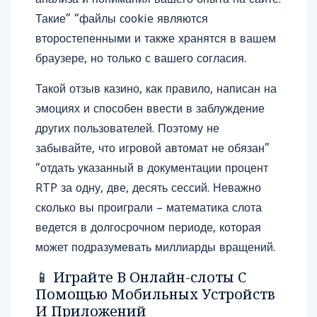
анализа и понимания вашего опыта на сайте.
Такие” “файлы cookie являются
второстепенными и также хранятся в вашем
браузере, но только с вашего согласия.
Такой отзыв казино, как правило, написан на
эмоциях и способен ввести в заблуждение
других пользователей. Поэтому не
забывайте, что игровой автомат не обязан”
“отдать указанный в документации процент
RTP за одну, две, десять сессий. Неважно
сколько вы проиграли – математика слота
ведется в долгосрочном периоде, которая
может подразумевать миллиарды вращений.
📱 Играйте В Онлайн-слоты С
Помощью Мобильных Устройств
И Приложений