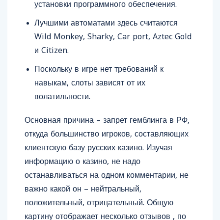
установки программного обеспечения.
Лучшими автоматами здесь считаются
Wild Monkey, Sharky, Car port, Aztec Gold
и Citizen.
Поскольку в игре нет требований к
навыкам, слоты зависят от их
волатильности.
Основная причина – запрет гемблинга в РФ,
откуда большинство игроков, составляющих
клиентскую базу русских казино. Изучая
информацию о казино, не надо
останавливаться на одном комментарии, не
важно какой он – нейтральный,
положительный, отрицательный. Общую
картину отображает несколько отзывов , по