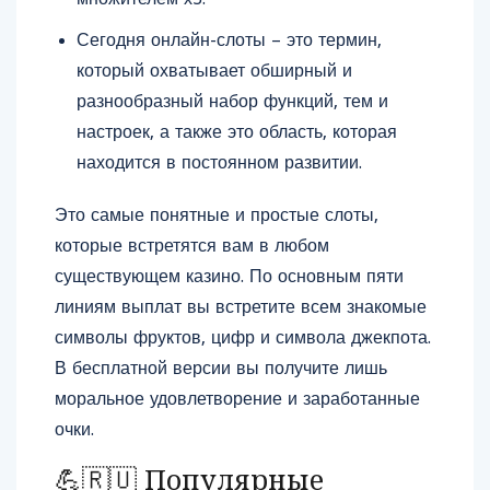
множителем х3.
Сегодня онлайн-слоты – это термин,
который охватывает обширный и
разнообразный набор функций, тем и
настроек, а также это область, которая
находится в постоянном развитии.
Это самые понятные и простые слоты,
которые встретятся вам в любом
существующем казино. По основным пяти
линиям выплат вы встретите всем знакомые
символы фруктов, цифр и символа джекпота.
В бесплатной версии вы получите лишь
моральное удовлетворение и заработанные
очки.
💪🇷🇺 Популярные