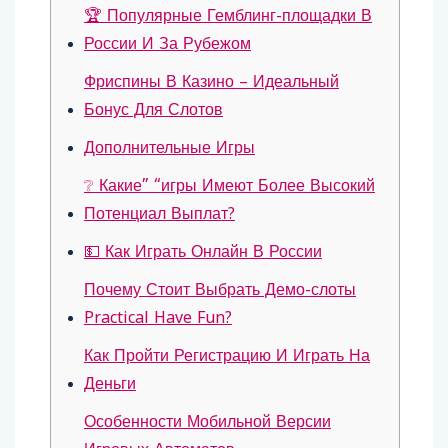
🏆 Популярные Гемблинг-площадки В
России И За Рубежом
Фриспины В Казино – Идеальный
Бонус Для Слотов
Дополнительные Игры
❔ Какие” “игры Имеют Более Высокий
Потенциал Выплат?
💵 Как Играть Онлайн В России
Почему Стоит Выбрать Демо-слоты
Practical Have Fun?
Как Пройти Регистрацию И Играть На
Деньги
Особенности Мобильной Версии