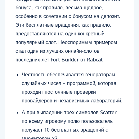
бонуса, как правило, весьма щедрое,
особенно в сочетании с бонусом на депозит.
Эти бесплатные вращения, как правило,
предоставляются на один конкретный
популярный слот. Неоспоримым примером
стал один из лучших онлайн-слотов
последних лет Fort Builder от Rabcat.
Честность обеспечивается генераторам
случайных чисел – программой, которая
проходит постоянные проверки
провайдеров и независимых лабораторий.
А при выпадении трёх символов Scatter
по всему игровому полю пользователь
получает 10 бесплатных вращений с