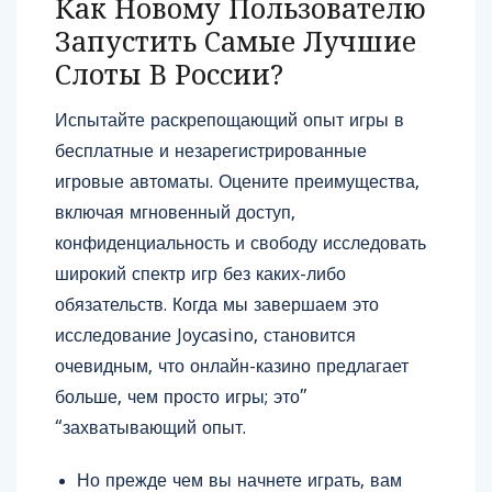
Как Новому Пользователю
Запустить Самые Лучшие
Слоты В России?
Испытайте раскрепощающий опыт игры в
бесплатные и незарегистрированные
игровые автоматы. Оцените преимущества,
включая мгновенный доступ,
конфиденциальность и свободу исследовать
широкий спектр игр без каких-либо
обязательств. Когда мы завершаем это
исследование Joycasino, становится
очевидным, что онлайн-казино предлагает
больше, чем просто игры; это”
“захватывающий опыт.
Но прежде чем вы начнете играть, вам