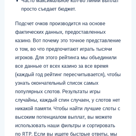
Часто максимальное кол-во линий выплат
просто съедает бюджет.
Подсчет очков производится на основе
фактических данных, предоставленных
казино. Вот почему это точное представление
о том, во что предпочитают играть тысячи
игроков. Для этого рейтинга мы объединили
все данные от всех казино за все время
(каждый год рейтинг пересчитывается), чтобы
узнать окончательный список самых
популярных слотов. Результаты игры
случайны, каждый спин случаен, у слотов нет
никакой памяти. Чтобы найти лучшие слоты с
высоким потенциалом выплат, вы можете
использовать наши фильтры и сортировать
по RTP. Если вы ищете быстрые ответы, мы