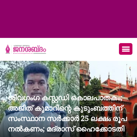
ശിവഗംഗ കസ്റ്റഡി കൊലപാതകം;
അജിത് കുമാറിന്റെ കുടുംബത്തിന്
സംസ്ഥാന സർക്കാർ 25 ലക്ഷം രൂപ
നൽകണം; മദ്രാസ് ഹൈക്കോടതി