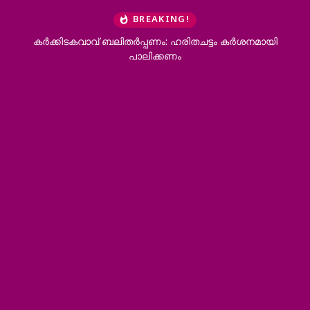
BREAKING!
ിതര്‍പ്പണം: ഹരിതചട്ടം കര്‍ശനമായി
കാരന്തൂര്‍ മര്‍കസ് ഹയര്
പാലിക്കണം
ദിനാചരണ