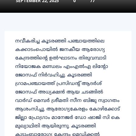
SEPTEMBER 22, 2025
0
77
നവീകരിച്ച കൂടരഞ്ഞി പഞ്ചായത്തിലെ
കക്കാടംപൊയിൽ ജനകീയ ആരോഗ്യ
കേന്ദ്രത്തിന്റെ ഉൽഘാടനം തിരുവമ്പാടി
നിയോജക മണ്ഡലം എംഎൽഎ ലിന്റോ
ജോസഫ് നിർവഹിച്ചു. കൂടരഞ്ഞി
ഗ്രാമപഞ്ചായത്ത് പ്രസിഡന്റ്‌ ആദർശ്
ജോസഫ് അധ്യക്ഷൻ ആയ ചടങ്ങിൽ
വാർഡ് മെമ്പർ ശ്രീമതി സീന ബിജു സ്വാഗതം
ആശംസിച്ചു. ആരോഗ്യകേരളം കോഴിക്കോട്
ജില്ലാ പ്രോഗ്രാം മാനേജർ ഡോ ഷാജി സി കെ
മുഖ്യാഥിതി ആയിരുന്നു. കൂടരഞ്ഞി
കുടുംബാരോഗ്യ കേന്ദ്രം മെഡിക്കൽ