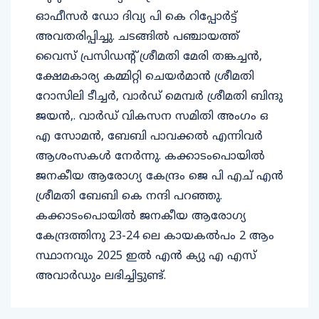
ഓഫീസർ ഡോ ദിവ്യ പി കെ റിപ്പോർട്ട്‌
അവതരിപ്പിച്ചു. ചടങ്ങിൽ പഞ്ചായത്ത്‌
വൈസ് പ്രസിഡന്റ്‌ ശ്രീമതി മേരി തങ്കച്ചൻ,
ക്ഷേമകാര്യ കമ്മിറ്റി ചെയർമാൻ ശ്രീമതി
റോസിലി ടീച്ചർ, വാർഡ് മെമ്പർ ശ്രീമതി ബിന്ദു
ജയൻ,. വാർഡ് വികസന സമിതി അംഗം ഒ
എ സോമൻ, ബേബി പാവക്കൽ എന്നിവർ
ആശംസകൾ നേർന്നു. കക്കാടംപൊയിൽ
ജനകീയ ആരോഗ്യ കേന്ദ്രം ജെ പി എച് എൻ
ശ്രീമതി ബേബി കെ നന്ദി പറഞ്ഞു.
കക്കാടംപൊയിൽ ജനകീയ ആരോഗ്യ
കേന്ദ്രത്തിനു 23-24 ലെ കായകൽപം 2 ആം
സ്ഥാനവും 2025 ഇൽ എൻ ക്യു എ എസ്
അവാർഡും ലഭിച്ചിട്ടുണ്ട്.