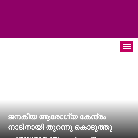
ജനകീയ ആരോഗ്യ കേന്ദ്രം
നാടിനായി തുറന്നു കൊടുത്തു