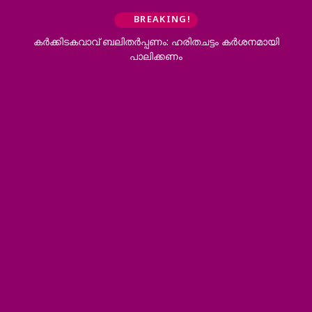
BREAKING!
കര്‍ക്കിടകവാവ് ബലിതര്‍പ്പണം: ഹരിതചട്ടം കര്‍ശനമായി
പാലിക്കണം