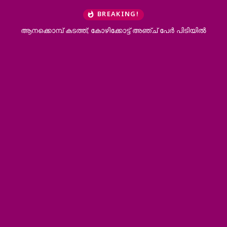
BREAKING!
ആനക്കൊമ്പ് കടത്ത്; കോഴിക്കോട്ട് അഞ്ച് പേർ പിടിയിൽ