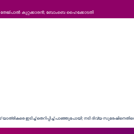
്‍ തേജ്പാല്‍ കുറ്റക്കാരന്‍; ബോംബെ ഹൈക്കോടതി