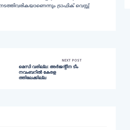
ത്തിവരികയാണെന്നും ട്രാഫിക് വെസ്റ്റ്
NEXT POST
മെസി വരില്ല: അർജന്റീന ടീം
നവംബറിൽ കേരള
ത്തിലേക്കില്ല