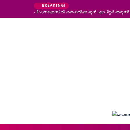
BREAKING!
പീഡനക്കേസില്‍ തെഹല്‍ക്ക മുന്‍ എഡിറ്റര്‍ തരുണ