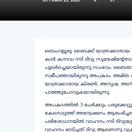
OCTOBER 25, 2025
0
57
ബെംഗളൂരു: ബൈക്ക് യാത്രക്കാരായ 3 
കാർ കന്നഡ നടി ദിവ്യ സുരേഷിന്റേതാ
പുലര്‍ച്ചെയായിരുന്നു സംഭവം. ബൈ
സമീപത്തായിരുന്നു അപകടം. അമിത
യാത്രക്കാരായ കിരൺ, അനുഷ, അനിത എന
പാഞ്ഞുപോവുകയായിരുന്നു.
അപകടത്തിൽ 3 പേർക്കും പരുക്കേറ്
കേസെടുത്ത് അന്വേഷണം ആരംഭിച്ചത്. സ
പരിശോധനയിൽ വാഹനം നടി ദിവ്യയുട
വാഹനം ഓടിച്ചത് ദിവ്യ ആണെന്നു വ്യക്