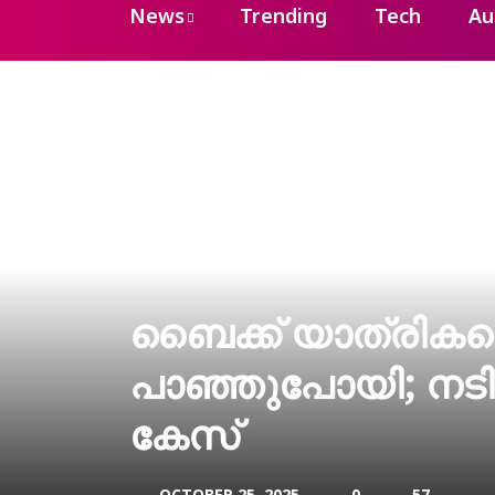
News
Trending
Tech
Au
ബൈക്ക് യാത്രികരെ ഇട
പാഞ്ഞുപോയി; നട
കേസ്