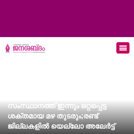
സംസ്ഥാനത്ത് ഇന്നും ഒറ്റപ്പെട്ട
ശക്തമായ മഴ തുടരും;രണ്ട്
ജില്ലകളിൽ യെല്ലോ അലേർട്ട്