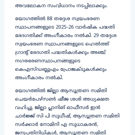
അവലോകന സംവിധാനം നടപ്പിലാക്കും.
യോഗത്തിൽ 88 തദ്ദേശ സ്വയംഭരണ
സ്ഥാപനങ്ങളുടെ 2025-26 വാർഷിക പദ്ധതി
ഭേദഗതിക്ക് അംഗീകാരം നൽകി. 29 തദ്ദേശ
സ്വയംഭരണ സ്ഥാപനങ്ങളുടെ ഹെൽത്ത്
ഗ്രാൻ്റ് ഭേദഗതി പദ്ധതികൾക്കും അഞ്ച്
നഗരഭരണസ്ഥാപനങ്ങളുടെ
കെഎസ്ഡബ്ലുഎം പ്രോജക്ടുകൾക്കും
അംഗീകാരം നൽകി.
യോഗത്തിൽ ജില്ലാ ആസൂത്രണ സമിതി
ചെയർപേഴ്സൺ ഷീജ ശശി അധ്യക്ഷത
വഹിച്ചു. ജില്ലാ പ്ലാനിങ് ഓഫീസർ ഇൻ
ചാർജ്ജ് സി പി സുധീഷ്, ആസൂത്രണ സമിതി
സർക്കാർ നോമിനി എ സുധാകരൻ,
ജനപ്രതിനിധികൾ, ആസൂത്രണ സമിതി