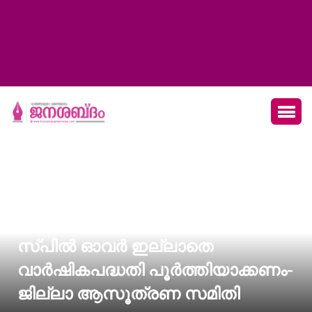
സ്പിൽ ഓവർ ഇല്ലാതെ
വാർഷികപദ്ധതി പൂർത്തിയാക്കണം-
ജില്ലാ ആസൂത്രണ സമിതി