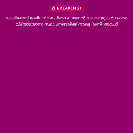
BREAKING!
 ജില്ലയിലെ പ്രൊഫഷണൽ കോളെജുകൾ ഒഴികെ
‘ഭർത്താവിന്റെ കുട
യാസ സ്ഥാപനങ്ങൾക്ക് നാളെ (ശനി) അവധി
വേണം’; വിവ