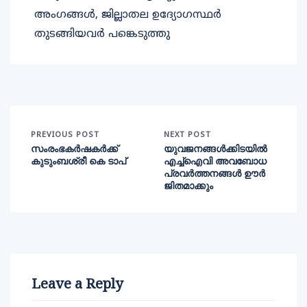
അംഗങ്ങൾ, ജില്ലാതല ഉദ്യോഗസ്ഥർ
തുടങ്ങിയവർ പങ്കെടുത്തു
PREVIOUS POST
NEXT POST
സംരംഭകർഷകർക്ക്
യുവജനങ്ങൾക്കിടയിൽ
കുടുംബശ്രീ കെ ടാപ്
എച്ച്ഐവി അവബോധ
പ്രവർത്തനങ്ങൾ ഊർ
ജിതമാക്കും
Leave a Reply