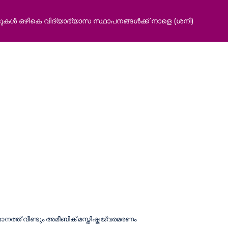
(ശനി)
‘ഭർത്താവിന്റെ കുടുംബത്തിനൊപ്പം താമസിക്കാനാകില്ല; ഫ്
ഹൈക്കോടതി