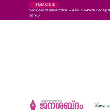
BREAKING!
ഫഷണൽ കോളെജുകൾ ഒഴികെ വിദ്യാഭ്യാസ സ്ഥാപനങ്ങൾക്ക് നാളെ 