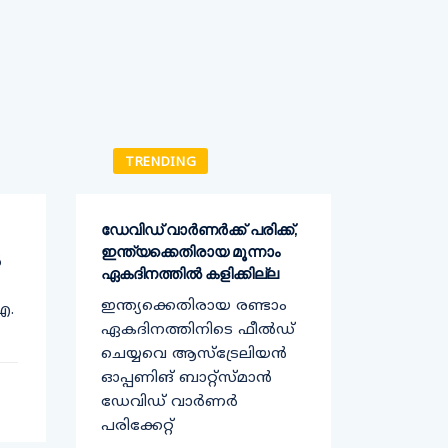
TRENDING
TREN
ഡേവിഡ് വാര്‍ണര്‍ക്ക് പരിക്ക്,
കര്‍ഷക ന
ഇന്ത്യക്കെതിരായ മൂന്നാം
എതിരെ 
ൽ
ഏകദിനത്തില്‍ കളിക്കില്ല
അവതരിപ്പി
ഇന്ത്യക്കെതിരായ രണ്ടാം
കേന്ദ്ര 
ഐ.
ഏകദിനത്തിനിടെ ഫീൽഡ്
നിയമങ്ങ
ചെയ്യവെ ആസ്‌ട്രേലിയന്‍
പ്രമേയം
ഓപ്പണിങ് ബാറ്റ്സ്മാന്‍
മുഖ്യമന
ഡേവിഡ് വാർണർ
വിജയന്‍
പരിക്കേറ്റ്
കര്‍ഷക