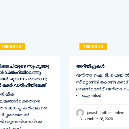
TRENDING
TRENDING
ി​.ജെ.പിയുടെ സുഹൃത്തു​
അറിയിപ്പുകൾ
കൾ ഡൽഹിയിലെത്തു​
വനിതാ ഐ. ടി. ഐയി
പോൾ ചുവന്ന പരവതാനി;
സീറ്റൊഴിവ് കോഴിക്കോട്
ഷകർ ഡൽഹിയിലേക്ക്​
ഗവൺമെൻറ് വനിതാ 
ാർഷിക
ടി. ഐയിൽ
യമങ്ങൾക്കെതിരെ
രതിഷേധിച്ച കർഷകരെ
janashabdham online
ിച്ചമർത്താൻ
November 28, 2020
രമിക്കുന്നതിനെതിരെ