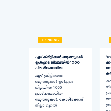
TRENDING
ക്
ഏഴ് ക്രിട്ടിക്കല്‍ ബൂത്തുകള്‍
‘ബ
ഉള്‍പ്പടെ ജില്ലയില്‍ 1000
ക്
്ത്രി
പ്രശ്‌നബാധിത
മ്
കർ
ഏഴ് ക്രിട്ടിക്കല്‍
ക
തിരെ
ബൂത്തുകള്‍ ഉള്‍പ്പടെ
നി
ച്ച്
ജില്ലയില്‍ 1000
പ്
യി
പ്രശ്‌നബാധിത
അട
ച്ചയും
ബൂത്തുകള്‍. കോഴിക്കോട്
ശ്
ജില്ലാ റൂറല്‍