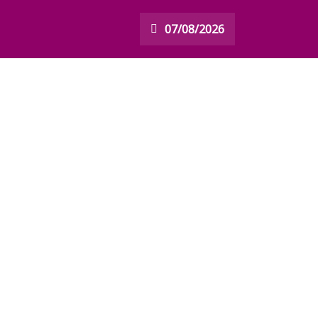
07/08/2026
ലാറ്റ് വേണം’; വിവാഹമോചനം അനുവദിച്ച്