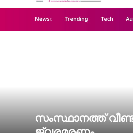
News
Trending
Tech
Au
സംസ്ഥാനത്ത് വീണ്ട
ജ്വരമരണം