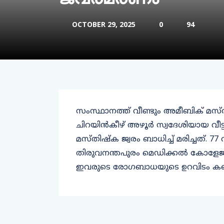
OCTOBER 29, 2025
0
94
സംസ്ഥാനത്ത് വീണ്ടും അമീബിക് മസ്ത
ചിറയിൻകീഴ് അഴൂർ സ്വദേശിയായ വീട്
മസ്തിഷ്ക ജ്വരം ബാധിച്ച് മരിച്ചത്.
തിരുവനന്തപുരം മെഡിക്കൽ കോളേജ് 
ഇവരുടെ രോഗബാധയുടെ ഉറവിടം കണ്ടെത്