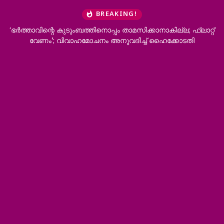
BREAKING!
‘ഭർത്താവിന്റെ കുടുംബത്തിനൊപ്പം താമസിക്കാനാകില്ല; ഫ്ലാറ്റ്
വേണം’; വിവാഹമോചനം അനുവദിച്ച് ഹൈക്കോടതി