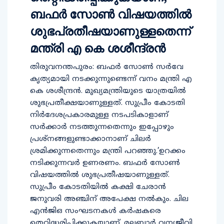
ബഫർ സോൺ വിഷയത്തിൽ
ശുഭപ്രതീഷയാണുള്ളതെന്ന്
മന്ത്രി എ കെ ശശീന്ദ്രൻ
തിരുവനന്തപുരം: ബഫർ സോൺ സർവേ
കൃത്യമായി നടക്കുന്നുണ്ടെന്ന് വനം മന്ത്രി എ
കെ ശശീന്ദ്രൻ. മുഖ്യമന്ത്രിയുടെ യാത്രയിൽ
ശുഭപ്രതീക്ഷയാണുള്ളത്. സുപ്രീം കോടതി
നിർദേശപ്രകാരമുള്ള നടപടികാളാണ്
സർക്കാർ നടത്തുന്നതെന്നും ഇപ്പോഴും
പ്രശ്‌നങ്ങളുണ്ടാക്കാനാണ് ചിലർ
ശ്രമിക്കുന്നതെന്നും മന്ത്രി പറഞ്ഞു.’ഉറക്കം
നടിക്കുന്നവർ ഉണരണം. ബഫർ സോൺ
വിഷയത്തിൽ ശുഭപ്രതീഷയാണുള്ളത്.
സുപ്രീം കോടതിയിൽ കക്ഷി ചേരാൻ
ജനുവരി അഞ്ചിന് അപേക്ഷ നൽകും. ചില
എൻജിഒ സംഘടനകൾ കർഷകരെ
തെറ്റിദ്ധരിപ്പിക്കുകയാണ്. മലബാർ വന്യജീവി