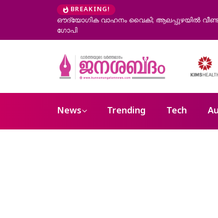
BREAKING!
ഔദ്യോഗിക വാഹനം വൈകി; ആലപ്പുഴയിൽ വീണ്ടും ഓ
ഗോപി
News
Trending
Tech
Au