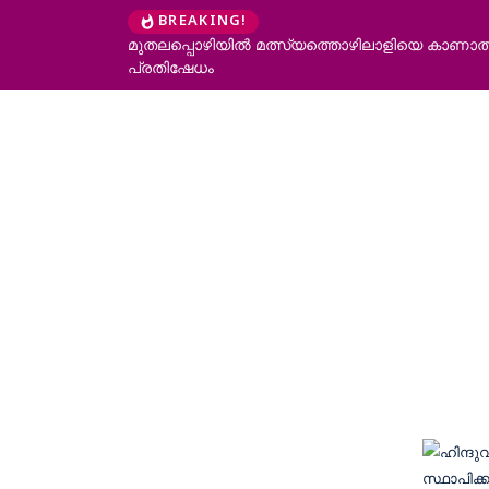
BREAKING!
മുതലപ്പൊഴിയിൽ മത്സ്യത്തൊഴിലാളിയെ കാണാതായ 
പ്രതിഷേധം