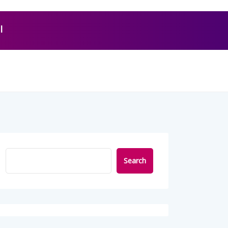
l
Search