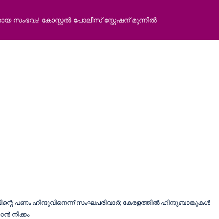
സംഭവം! കോസ്റ്റൽ പോലീസ് സ്റ്റേഷന് മുന്നിൽ