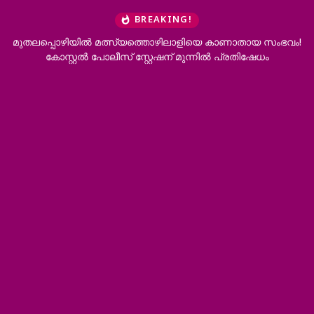
BREAKING!
്പൊഴിയിൽ മത്സ്യത്തൊഴിലാളിയെ കാണാതായ സംഭവം!
മുല്ലപ്പ
കോസ്റ്റൽ പോലീസ് സ്റ്റേഷന് മുന്നിൽ പ്രതിഷേധം
പ്രഖ്യാപ