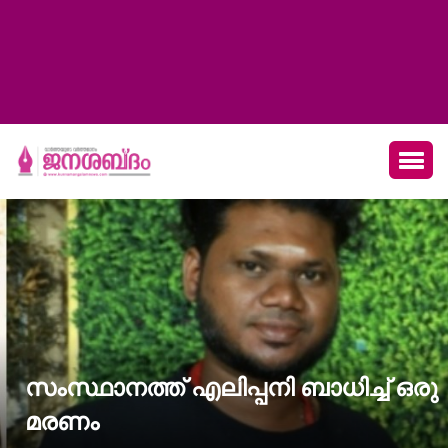
സംസ്ഥാനത്ത് എലിപ്പനി ബാധിച്ച് ഒരു
മരണം