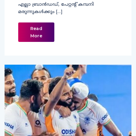
എല്ലാ ബ്രാൻഡഡ്, പേറ്റന്റ് കമ്പനി
മരുന്നുകൾക്കും […]
Read
More