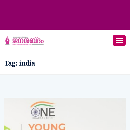
Tag:
india