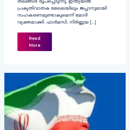
തലങ്ങൾ രൂപപ്പെടുന്നു. ഇന്ത്യയിൽ
പ്രകൃതിവാതക മേഖലയിലും ജപ്പാനുമായി
സഹകരണമുണ്ടാകുമെന്ന് മോദി
വ്യക്തമാക്കി. ഫാർമസി, നിർണ്ണയ […]
Read
More