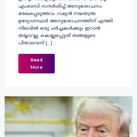
എംബസി സന്ദർശിച്ച് അനുശോചനം
രേഖപ്പെടുത്താം. റഷ്യൻ നയതന്ത്ര
ഉദ്യോഗസ്ഥർ അനുശോചനത്തിന് എത്തി.
നിലവിൽ ഒരു ചർച്ചകൾക്കും ഇറാൻ
തയ്യാറല്ല, കൊല്ലപ്പെട്ടത് തങ്ങളുടെ
പിതാവെന്ന് […]
Read
More