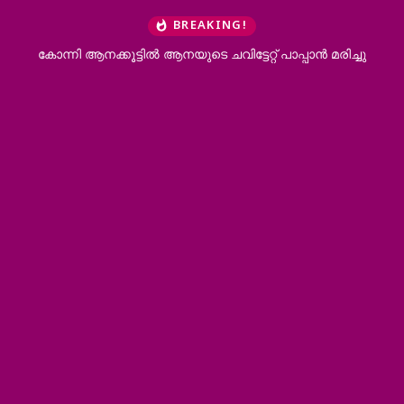
BREAKING!
കോന്നി ആനക്കൂട്ടിൽ ആനയുടെ ചവിട്ടേറ്റ് പാപ്പാൻ മരിച്ചു