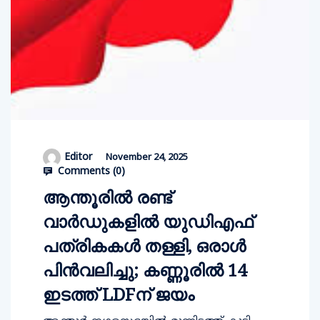
Editor
November 24, 2025
Comments (
0
)
ആന്തൂരിൽ രണ്ട്
വാർഡുകളിൽ യുഡിഎഫ്
പത്രികകൾ തള്ളി, ഒരാൾ
പിൻവലിച്ചു; കണ്ണൂരിൽ 14
ഇടത്ത് LDFന് ജയം