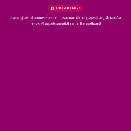
BREAKING!
കൊച്ചിയിൽ അമേരിക്കൻ അംബാസിഡറുമായി കൂടിക്കാഴ്ച
നടത്തി മുഖ്യമന്ത്രി വി ഡി സതീശൻ