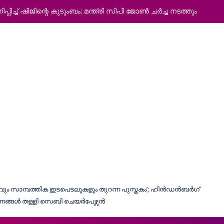
്പിച്ച് ഷിജിന്റെ കുടുംബം; മന്ത്രി സിപി ജോൺ ചർച്ച നടത്തും