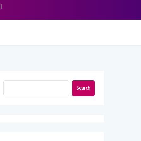
l
Search