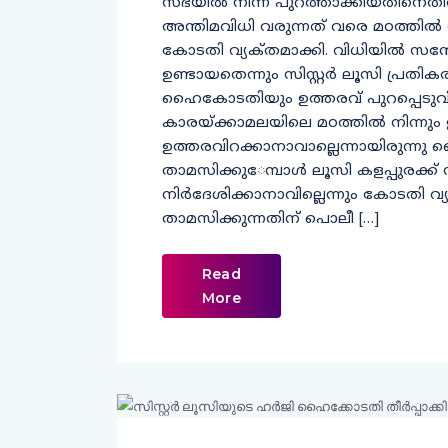
സഭയിൽ നിന്ന്​ പുറത്താക്കിയതിനെത
അന്തിമവിധി വരുന്നത്​ വരെ മഠത്തിൽ ത
കോടതി വ്യക്​തമാക്കി. വിധിയിൽ സന്
ഉണ്ടായതെന്നും സിസ്റ്റർ ലൂസി പ്രതികരി
ഹൈകോടതിയും ഉത്തരവ് പുറപ്പെടുവിച്ചി
കാരയ്ക്കാമലയിലെ മഠത്തില്‍ നിന്നും 
ഉത്തരവിറക്കാനാവാല്ലെന്നായിരുന്ന
താമസിക്കു​േമ്പാൾ ലൂസി കളപ്പുര​ക്
നിർദേശിക്കാനാവില്ലെന്നും​ കോടതി വ്യക
താമസിക്കുന്നതിന്​ പൊലീ […]
Read
More