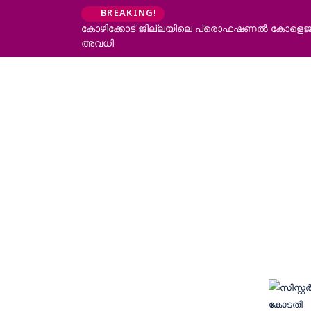
BREAKING!
കോഴിക്കോട് ജില്ലയിലെ പ്രൊഫഷണൽ കോളെജുകൾ
അവധി