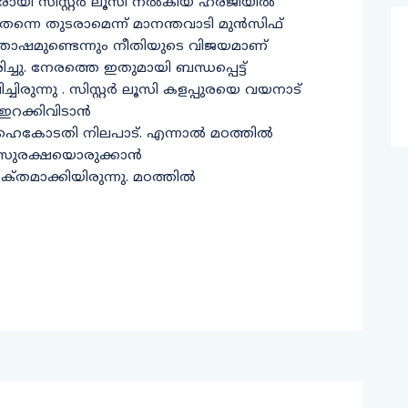
ിരായി സിസ്റ്റർ ലൂസി നൽകിയ ഹരജിയിൽ
ന്നെ തുടരാമെന്ന്​ മാനന്തവാടി മുൻസിഫ്​
തോഷമുണ്ടെന്നും നീതിയുടെ വിജയമാണ്​
ച്ചു. നേരത്തെ ഇതുമായി ബന്ധപ്പെട്ട്​
രുന്നു . സിസ്റ്റര്‍ ലൂസി കളപ്പുരയെ വയനാട്
ഇറക്കിവിടാന്‍
ു ഹൈകോടതി നിലപാട്​. എന്നാൽ മഠത്തിൽ
ക് സുരക്ഷയൊരുക്കാൻ
്​തമാക്കിയിരുന്നു. മഠത്തില്‍