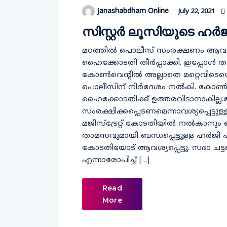
Janashabdham Online
July 22, 2021
സിസ്റ്റർ ലൂസിയുടെ ഹർജി
മഠത്തിൽ പൊലീസ് സംരക്ഷണം ആവശ്യപ്
ഹൈക്കോടതി തീ‍ർപ്പാക്കി. ഇപ്പോൾ ത
കോൺവെന്‍റിൽ അല്ലാതെ മറ്റെവിടെയ
പൊലീസിന് നിർദേശം നൽകി. കോൺവെന്
ഹൈക്കോടതിക്ക് ഉത്തരവിടാനാകില്ല.
സംരക്ഷിക്കപ്പെടണമെന്നാവശ്യപ്പെട്ടുള
മജിസ്ട്രേറ്റ് കോടതിയിൽ നൽകാനും
താമസവുമായി ബന്ധപ്പെട്ടുളള ഹർജി 
കോടതിയോട് ആവശ്യപ്പെട്ടു. സഭാ ചട്ടങ്
എന്നാരോപിച്ച് […]
Read
More