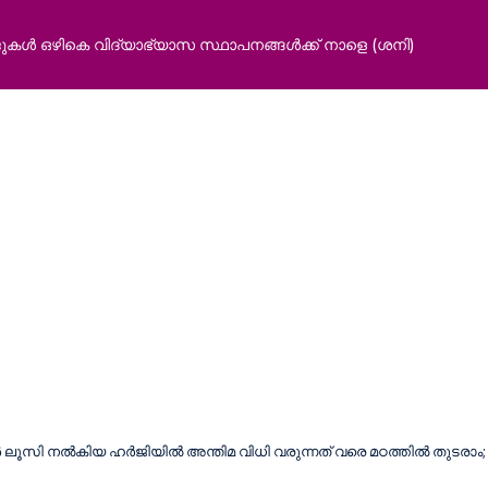
 ഒഴികെ വിദ്യാഭ്യാസ സ്ഥാപനങ്ങൾക്ക് നാളെ (ശനി)