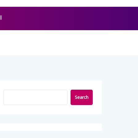
l
Search