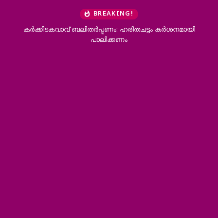
BREAKING!
കര്‍ക്കിടകവാവ് ബലിതര്‍പ്പണം: ഹരിതചട്ടം കര്‍ശനമായി
പാലിക്കണം