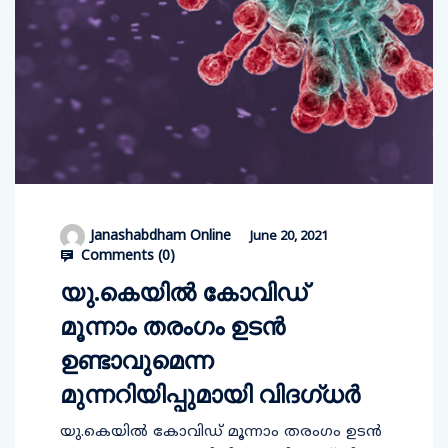
Janashabdham Online
June 20, 2021
Comments (
0
)
യു.കെയിൽ കോവിഡ്​
മൂന്നാം തരംഗം ഉടൻ
ഉണ്ടാവുമെന്ന
മുന്നറിയിപ്പുമായി വിദഗ്​ധർ
യു.കെയിൽ കോവിഡ്​ മൂന്നാം തരംഗം ഉടൻ