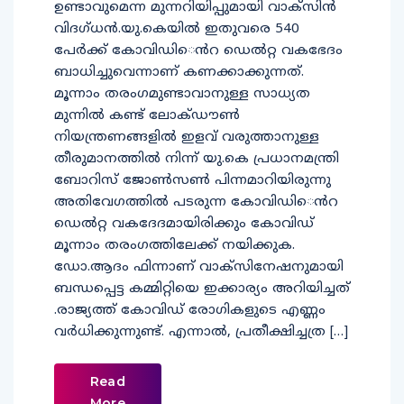
ഉണ്ടാവുമെന്ന മുന്നറിയിപ്പുമായി വാക്​സിൻ
വിദഗ്​ധൻ.യു.കെയിൽ ഇതുവരെ 540
പേർക്ക്​ കോവിഡി​െൻറ ഡെൽറ്റ വകഭേദം
ബാധിച്ചുവെന്നാണ്​ കണക്കാക്കുന്നത്​.
മൂന്നാം തരംഗമുണ്ടാവാനുള്ള സാധ്യത
മുന്നിൽ കണ്ട്​ ലോക്​ഡൗൺ
നിയന്ത്രണങ്ങളിൽ ഇളവ്​ വരുത്താനുള്ള
തീരുമാനത്തിൽ നിന്ന്​ യു.കെ പ്രധാനമന്ത്രി
ബോറിസ്​​ ജോൺസൺ പിന്നമാറിയിരുന്നു
അതിവേഗത്തിൽ പടരുന്ന കോവിഡി​െൻറ
ഡെൽറ്റ വകദേദമായിരിക്കും കോവിഡ്​
മൂന്നാം തരംഗത്തിലേക്ക്​ നയിക്കുക.
ഡോ.ആദം ഫിന്നാണ്​ വാക്​സിനേഷനുമായി
ബന്ധപ്പെട്ട കമ്മിറ്റിയെ ഇക്കാര്യം അറിയിച്ചത്​
.രാജ്യത്ത്​ കോവിഡ്​ രോഗികളുടെ എണ്ണം
വർധിക്കുന്നുണ്ട്​. എന്നാൽ, പ്രതീക്ഷിച്ചത്ര […]
Read
More