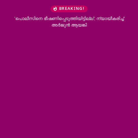
BREAKING!
‘പൊലീസിനെ ഭീഷണിപ്പെടുത്തിയിട്ടില്ല’; ന്യായീകരിച്ച്
അര്‍ജുന്‍ ആയങ്കി