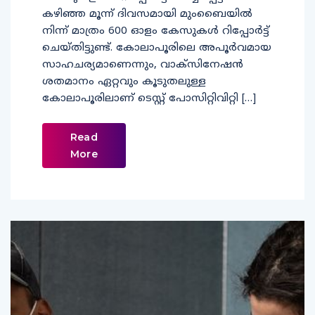
കഴിഞ്ഞ മൂന്ന് ദിവസമായി മുംബൈയിൽ
നിന്ന് മാത്രം 600 ഓളം കേസുകൾ റിപ്പോർട്ട്
ചെയ്തിട്ടുണ്ട്. കോലാപൂരിലെ അപൂർവമായ
സാഹചര്യമാണെന്നും, വാക്‌സിനേഷൻ
ശതമാനം ഏറ്റവും കൂടുതലുള്ള
കോലാപൂരിലാണ് ടെസ്റ്റ് പോസിറ്റിവിറ്റി […]
Read
More