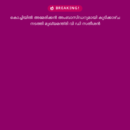
BREAKING!
കൊച്ചിയിൽ അമേരിക്കൻ അംബാസിഡറുമായി കൂടിക്കാഴ്ച
നടത്തി മുഖ്യമന്ത്രി വി ഡി സതീശൻ