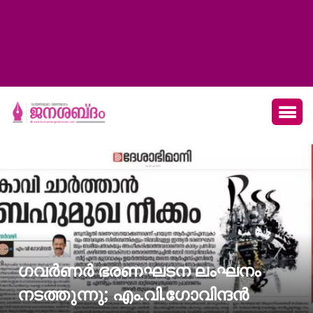
ഗവര്‍ണര്‍ ഭരണഘടന ലംഘനം
നടത്തുന്നു; എം.വി.ഗോവിന്ദന്‍