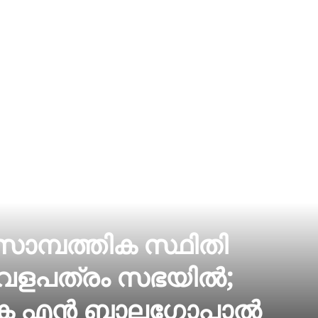
സാമ്പത്തിക സ്ഥിതി
ധവളപത്രം സഭയില്‍;
കെ എന്‍ ബാലഗോപാല്‍