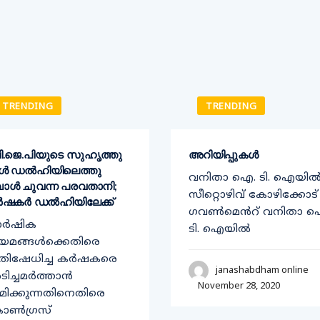
TRENDING
TRENDING
ി​.ജെ.പിയുടെ സുഹൃത്തു​
അറിയിപ്പുകൾ
കൾ ഡൽഹിയിലെത്തു​
വനിതാ ഐ. ടി. ഐയി
പോൾ ചുവന്ന പരവതാനി;
സീറ്റൊഴിവ് കോഴിക്കോട്
ഷകർ ഡൽഹിയിലേക്ക്​
ഗവൺമെൻറ് വനിതാ 
ാർഷിക
ടി. ഐയിൽ
യമങ്ങൾക്കെതിരെ
രതിഷേധിച്ച കർഷകരെ
janashabdham online
ിച്ചമർത്താൻ
November 28, 2020
രമിക്കുന്നതിനെതിരെ
ാൺഗ്രസ്​