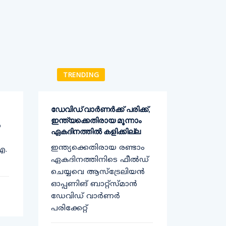
TRENDING
TREN
ഡേവിഡ് വാര്‍ണര്‍ക്ക് പരിക്ക്,
കര്‍ഷക ന
ഇന്ത്യക്കെതിരായ മൂന്നാം
എതിരെ 
ൽ
ഏകദിനത്തില്‍ കളിക്കില്ല
അവതരിപ്പി
ഇന്ത്യക്കെതിരായ രണ്ടാം
കേന്ദ്ര 
ഐ.
ഏകദിനത്തിനിടെ ഫീൽഡ്
നിയമങ്ങ
ചെയ്യവെ ആസ്‌ട്രേലിയന്‍
പ്രമേയം
ഓപ്പണിങ് ബാറ്റ്സ്മാന്‍
മുഖ്യമന
ഡേവിഡ് വാർണർ
വിജയന്‍
പരിക്കേറ്റ്
കര്‍ഷക