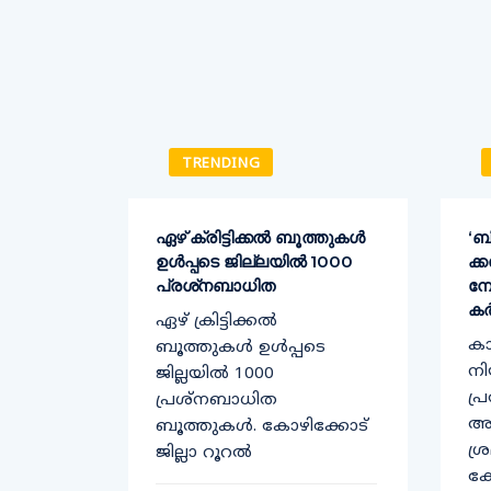
TRENDING
ക്
ഏഴ് ക്രിട്ടിക്കല്‍ ബൂത്തുകള്‍
‘ബ
ഉള്‍പ്പടെ ജില്ലയില്‍ 1000
ക്
്ത്രി
പ്രശ്‌നബാധിത
മ്
കർ
ഏഴ് ക്രിട്ടിക്കല്‍
ക
തിരെ
ബൂത്തുകള്‍ ഉള്‍പ്പടെ
നി
ച്ച്
ജില്ലയില്‍ 1000
പ്
യി
പ്രശ്‌നബാധിത
അട
ച്ചയും
ബൂത്തുകള്‍. കോഴിക്കോട്
ശ്
ജില്ലാ റൂറല്‍
കേ