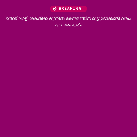
BREAKING!
തൊഴിലാളി ശക്തിക്ക് മുന്നിൽ കേന്ദ്രത്തിന് മുട്ടുമടക്കേണ്ടി വരും:
പാല
എളമരം കരീം