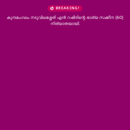
BREAKING!
ഭാര്യ സക്കീന (60)
കുന്ദമംഗലത്ത് 12 കിലോയോളം കഞ്ചാവ് പ