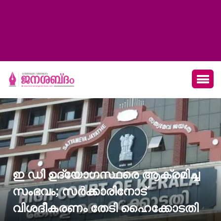
ഇ ഡി ഉദ്യോഗസ്ഥരെ ആക്രമിച്ച
സംഭവം; സർക്കാരിനോട്
വിശദീകരണം തേടി ഹൈക്കോടതി