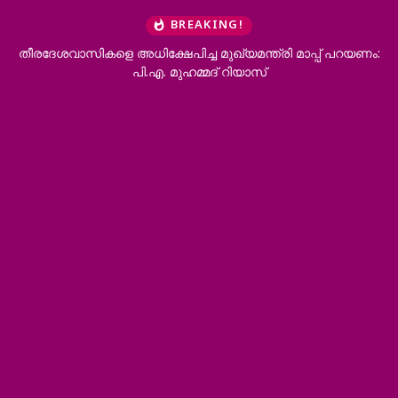
BREAKING!
ദേശവാസികളെ അധിക്ഷേപിച്ച മുഖ്യമന്ത്രി മാപ്പ് പറയണം:
അജയ് ആ
പി.എ. മുഹമ്മദ് റിയാസ്